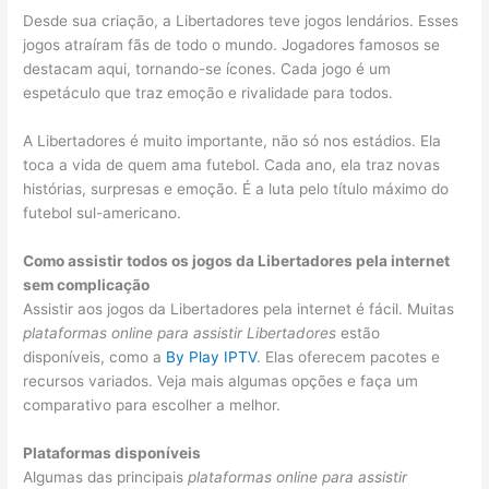
Desde sua criação, a Libertadores teve jogos lendários. Esses
jogos atraíram fãs de todo o mundo. Jogadores famosos se
destacam aqui, tornando-se ícones. Cada jogo é um
espetáculo que traz emoção e rivalidade para todos.
A Libertadores é muito importante, não só nos estádios. Ela
toca a vida de quem ama futebol. Cada ano, ela traz novas
histórias, surpresas e emoção. É a luta pelo título máximo do
futebol sul-americano.
Como assistir todos os jogos da Libertadores pela internet
sem complicação
Assistir aos jogos da Libertadores pela internet é fácil. Muitas
plataformas online para assistir Libertadores
estão
disponíveis, como a
By Play IPTV
. Elas oferecem pacotes e
recursos variados. Veja mais algumas opções e faça um
comparativo para escolher a melhor.
Plataformas disponíveis
Algumas das principais
plataformas online para assistir