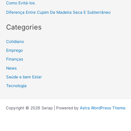
Como Evitá-los
Diferença Entre Cupim De Madeira Seca E Subterrâneo
Categories
Cotidiano
Emprego
Finanças
News
Saúde e bem Estar
Tecnologia
Copyright © 2026 Serap | Powered by
Astra WordPress Theme