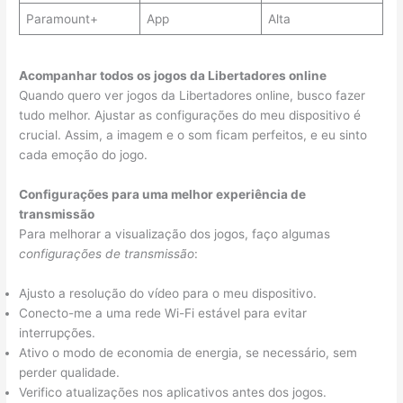
Paramount+
App
Alta
Acompanhar todos os jogos da Libertadores online
Quando quero ver jogos da Libertadores online, busco fazer
tudo melhor. Ajustar as configurações do meu dispositivo é
crucial. Assim, a imagem e o som ficam perfeitos, e eu sinto
cada emoção do jogo.
Configurações para uma melhor experiência de
transmissão
Para melhorar a visualização dos jogos, faço algumas
configurações de transmissão
:
Ajusto a resolução do vídeo para o meu dispositivo.
Conecto-me a uma rede Wi-Fi estável para evitar
interrupções.
Ativo o modo de economia de energia, se necessário, sem
perder qualidade.
Verifico atualizações nos aplicativos antes dos jogos.