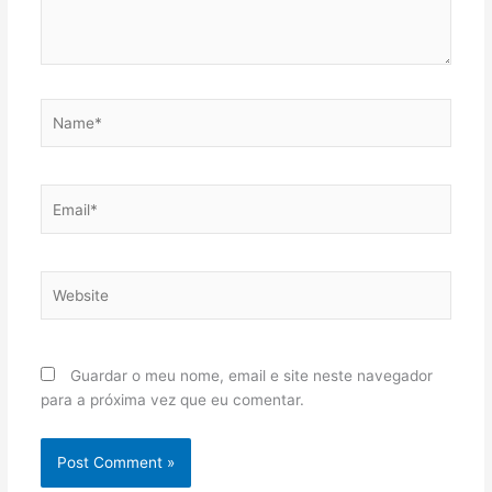
Name*
Email*
Website
Guardar o meu nome, email e site neste navegador
para a próxima vez que eu comentar.