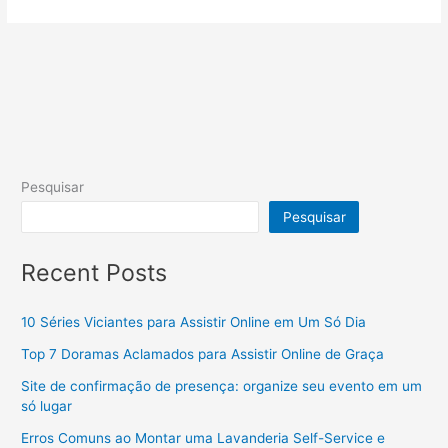
Pesquisar
Pesquisar
Recent Posts
10 Séries Viciantes para Assistir Online em Um Só Dia
Top 7 Doramas Aclamados para Assistir Online de Graça
Site de confirmação de presença: organize seu evento em um
só lugar
Erros Comuns ao Montar uma Lavanderia Self-Service e