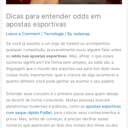
Dicas para entender odds em
apostas esportivas
Leave a Comment
/
Tecnologia
/ By
redserap
Se você já assistiu a um jogo de futebol ou acompanhou
qualquer competição, provavelmente ouviu alguém falar sobre
as
odds nas apostas esportivas
. Mas, afinal, o que esses
números significam? De forma bem simples, as odds são a
linguagem que o mundo dos esportes usa para nos dizer duas
coisas muito importantes: qual a chance de algo acontecer e
quanto dinheiro você pode ganhar se acertar o seu palpite.
Entender esse conceito é o primeiro passo para quem deseja
se divertir de forma consciente. Muitas pessoas buscam
plataformas modernas e práticas, como as
apostas esportivas
com saque rápido PixBet
, para colocar seus conhecimentos à
prova. Mas, antes de começar, é preciso decifrar esses
números que aparecem ao lado dos nomes dos times ou dos