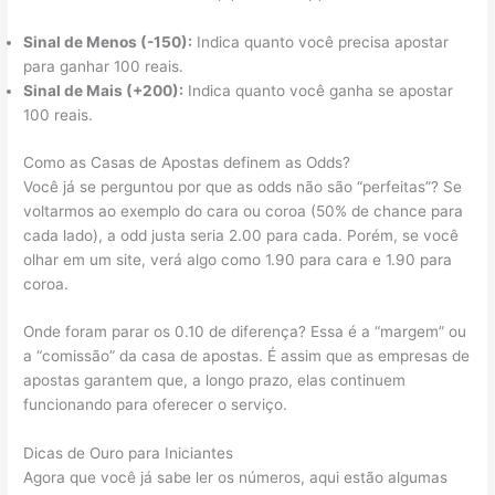
Sinal de Menos (-150):
Indica quanto você precisa apostar
para ganhar 100 reais.
Sinal de Mais (+200):
Indica quanto você ganha se apostar
100 reais.
Como as Casas de Apostas definem as Odds?
Você já se perguntou por que as odds não são “perfeitas”? Se
voltarmos ao exemplo do cara ou coroa (50% de chance para
cada lado), a odd justa seria 2.00 para cada. Porém, se você
olhar em um site, verá algo como 1.90 para cara e 1.90 para
coroa.
Onde foram parar os 0.10 de diferença? Essa é a “margem” ou
a “comissão” da casa de apostas. É assim que as empresas de
apostas garantem que, a longo prazo, elas continuem
funcionando para oferecer o serviço.
Dicas de Ouro para Iniciantes
Agora que você já sabe ler os números, aqui estão algumas