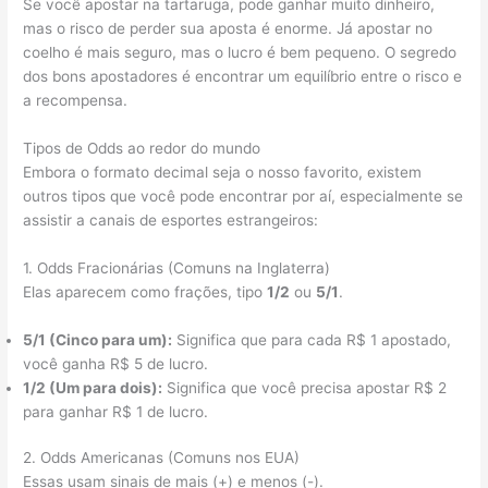
Se você apostar na tartaruga, pode ganhar muito dinheiro,
mas o risco de perder sua aposta é enorme. Já apostar no
coelho é mais seguro, mas o lucro é bem pequeno. O segredo
dos bons apostadores é encontrar um equilíbrio entre o risco e
a recompensa.
Tipos de Odds ao redor do mundo
Embora o formato decimal seja o nosso favorito, existem
outros tipos que você pode encontrar por aí, especialmente se
assistir a canais de esportes estrangeiros:
1. Odds Fracionárias (Comuns na Inglaterra)
Elas aparecem como frações, tipo
1/2
ou
5/1
.
5/1 (Cinco para um):
Significa que para cada R$ 1 apostado,
você ganha R$ 5 de lucro.
1/2 (Um para dois):
Significa que você precisa apostar R$ 2
para ganhar R$ 1 de lucro.
2. Odds Americanas (Comuns nos EUA)
Essas usam sinais de mais (+) e menos (-).