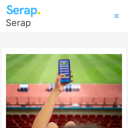
Skip
to
content
Serap