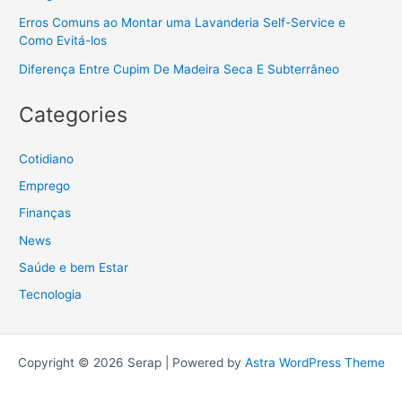
Erros Comuns ao Montar uma Lavanderia Self-Service e
Como Evitá-los
Diferença Entre Cupim De Madeira Seca E Subterrâneo
Categories
Cotidiano
Emprego
Finanças
News
Saúde e bem Estar
Tecnologia
Copyright © 2026 Serap | Powered by
Astra WordPress Theme